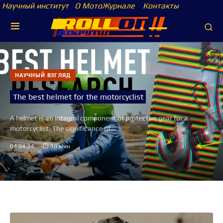
Научный институт
О МотоЖурнале
Контакты
НАУЧНЫЙ ВЗГЛЯД
The best helmet for the motorcyclist
A helmet is an integral component of protective gear for a
motorcyclist. The significance of…
04.04.24
10 мин