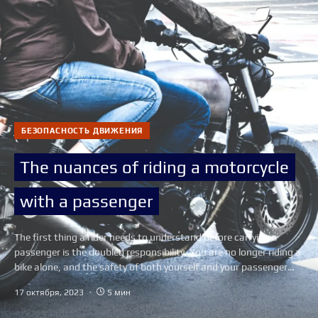
БЕЗОПАСНОСТЬ ДВИЖЕНИЯ
The nuances of riding a motorcycle
with a passenger
The first thing a rider needs to understand before carrying a
passenger is the doubled responsibility. You are no longer riding a
bike alone, and the safety of both yourself and your passenger…
17 октября, 2023
5 мин